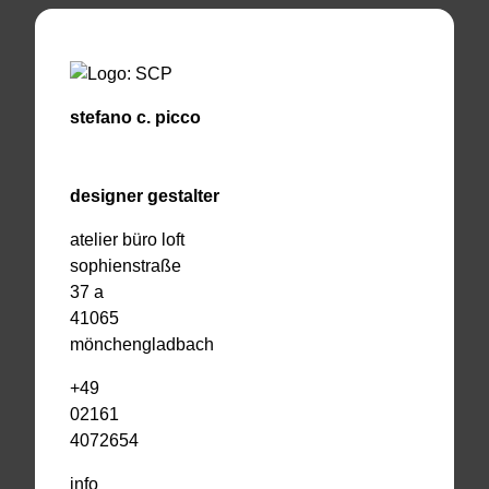
stefano c. picco
designer gestalter
atelier büro loft
sophienstraße
37 a
41065
mönchengladbach
+49
02161
4072654
info